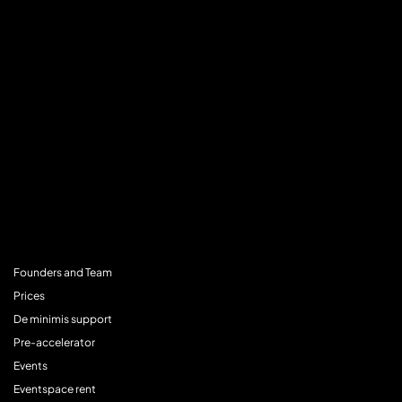
MENU
Founders and Team
Prices
De minimis support
Pre-accelerator
Events
Eventspace rent