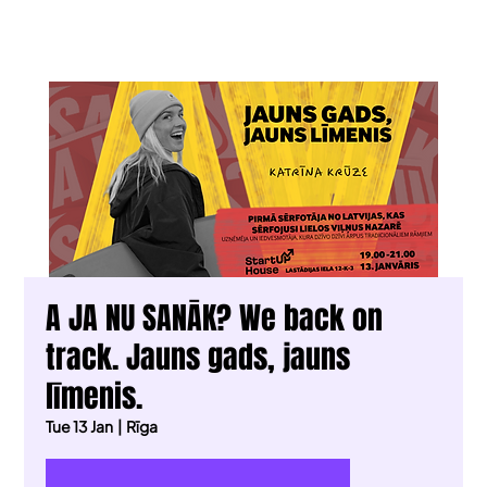
A JA NU SANĀK? We back on
track. Jauns gads, jauns
līmenis.
Tue 13 Jan
  |  
Rīga