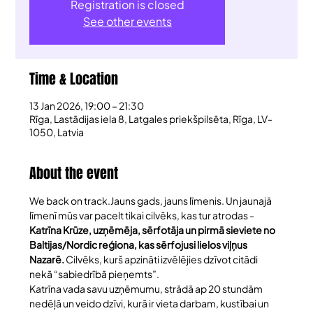
Registration is closed
See other events
Time & Location
13 Jan 2026, 19:00 – 21:30
Rīga, Lastādijas iela 8, Latgales priekšpilsēta, Rīga, LV-
1050, Latvia
About the event
We back on track.Jauns gads, jauns līmenis. Un jaunajā 
līmenī mūs var pacelt tikai cilvēks, kas tur atrodas - 
Katrīna Krūze, uzņēmēja, sērfotāja un pirmā sieviete no 
Baltijas/Nordic reģiona, kas sērfojusi lielos viļņus 
Nazarē.
 Cilvēks, kurš apzināti izvēlējies dzīvot citādi 
nekā “sabiedrībā pieņemts”.
Katrīna vada savu uzņēmumu, strādā ap 20 stundām 
nedēļā un veido dzīvi, kurā ir vieta darbam, kustībai un 