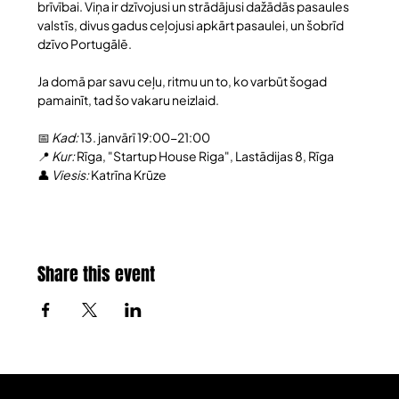
brīvībai. Viņa ir dzīvojusi un strādājusi dažādās pasaules 
valstīs, divus gadus ceļojusi apkārt pasaulei, un šobrīd 
dzīvo Portugālē.
Ja domā par savu ceļu, ritmu un to, ko varbūt šogad 
pamainīt, tad šo vakaru neizlaid.
📅 
Kad:
 13. janvārī 19:00-21:00 
📍 
Kur:
 Rīga, "Startup House Riga", Lastādijas 8, Rīga
👤 
Viesis: 
Katrīna Krūze
Share this event