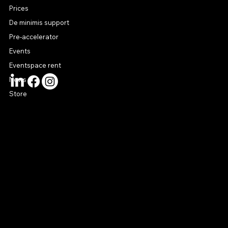
Prices
De minimis support
Pre-accelerator
Events
Eventspace rent
News
Store
CONTACT US
connect@startuphouse.lv
Lastādijas iela 12 k-3
Latgales priekšpilsēta
Rīga, LV-1050
Latvija